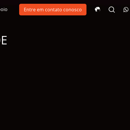
oio
Entre em contato conosco
0E